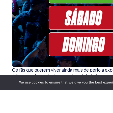
Os fãs que querem viver ainda mais de perto a exp
última oportunidade disponível em Interlagos.
We use cookies to ensure that we give you the best experie
Os acessos para o Pit Walk de domingo, dia da cor
ingressos para a experiência na sexta-feira segue
O Pit Walk da Rolex 6 Horas de São Paulo é uma d
o público acompanhe de perto os bastidores do 
os carros nos boxes, veja o trabalho das equipes e
fazem parte do principal campeonato de enduranc