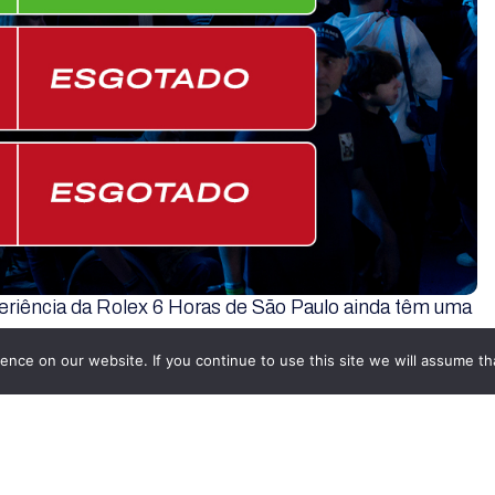
eriência da
Rolex 6 Horas de São Paulo
ainda têm uma
nce on our website. If you continue to use this site we will assume tha
rida, estão oficialmente esgotados. Porém, os
m disponíveis por tempo limitado.
as atrações mais procuradas do evento, permitindo que
Campeonato Mundial de Endurance (FIA WEC), observe
 fique a poucos metros de pilotos e máquinas que
e do planeta.