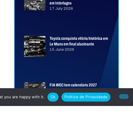
em Interlagos
17 July 2026
Toyota conquista vitória histórica em
Le Mans em final alucinante
15 June 2026
FIA WEC tem calendário 2027
revelado
12 June 2026
t you are happy with it.
Ok
Politica de Privacidade
BMW herda pole position das 24