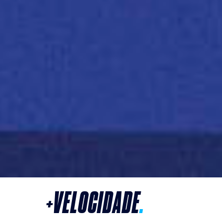
+
VELOCIDADE
.