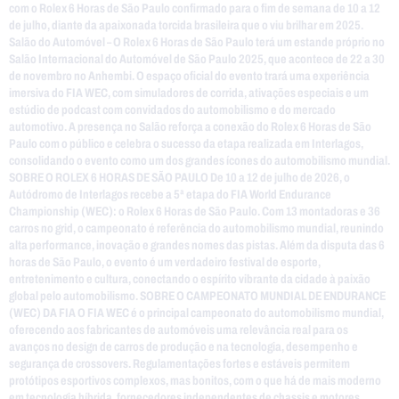
com o Rolex 6 Horas de São Paulo confirmado para o fim de semana de 10 a 12
de julho, diante da apaixonada torcida brasileira que o viu brilhar em 2025.
Salão do Automóvel – O Rolex 6 Horas de São Paulo terá um estande próprio no
Salão Internacional do Automóvel de São Paulo 2025, que acontece de 22 a 30
de novembro no Anhembi. O espaço oficial do evento trará uma experiência
imersiva do FIA WEC, com simuladores de corrida, ativações especiais e um
estúdio de podcast com convidados do automobilismo e do mercado
automotivo. A presença no Salão reforça a conexão do Rolex 6 Horas de São
Paulo com o público e celebra o sucesso da etapa realizada em Interlagos,
consolidando o evento como um dos grandes ícones do automobilismo mundial.
SOBRE O ROLEX 6 HORAS DE SÃO PAULO De 10 a 12 de julho de 2026, o
Autódromo de Interlagos recebe a 5ª etapa do FIA World Endurance
Championship (WEC): o Rolex 6 Horas de São Paulo. Com 13 montadoras e 36
carros no grid, o campeonato é referência do automobilismo mundial, reunindo
alta performance, inovação e grandes nomes das pistas. Além da disputa das 6
horas de São Paulo, o evento é um verdadeiro festival de esporte,
entretenimento e cultura, conectando o espírito vibrante da cidade à paixão
global pelo automobilismo. SOBRE O CAMPEONATO MUNDIAL DE ENDURANCE
(WEC) DA FIA O FIA WEC é o principal campeonato do automobilismo mundial,
oferecendo aos fabricantes de automóveis uma relevância real para os
avanços no design de carros de produção e na tecnologia, desempenho e
segurança de crossovers. Regulamentações fortes e estáveis permitem
protótipos esportivos complexos, mas bonitos, com o que há de mais moderno
em tecnologia híbrida, fornecedores independentes de chassis e motores