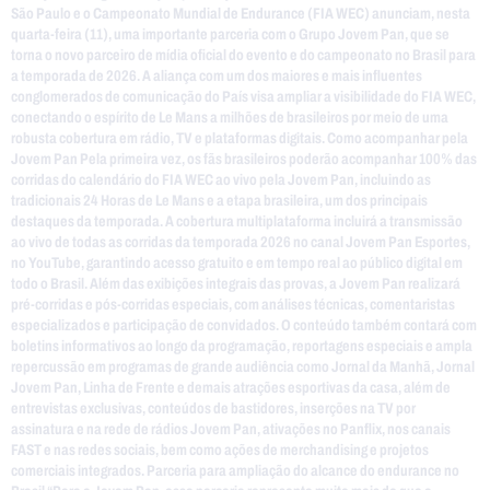
São Paulo e o Campeonato Mundial de Endurance (FIA WEC) anunciam, nesta
quarta-feira (11), uma importante parceria com o Grupo Jovem Pan, que se
torna o novo parceiro de mídia oficial do evento e do campeonato no Brasil para
a temporada de 2026. A aliança com um dos maiores e mais influentes
conglomerados de comunicação do País visa ampliar a visibilidade do FIA WEC,
conectando o espírito de Le Mans a milhões de brasileiros por meio de uma
robusta cobertura em rádio, TV e plataformas digitais. Como acompanhar pela
Jovem Pan Pela primeira vez, os fãs brasileiros poderão acompanhar 100% das
corridas do calendário do FIA WEC ao vivo pela Jovem Pan, incluindo as
tradicionais 24 Horas de Le Mans e a etapa brasileira, um dos principais
destaques da temporada. A cobertura multiplataforma incluirá a transmissão
ao vivo de todas as corridas da temporada 2026 no canal Jovem Pan Esportes,
no YouTube, garantindo acesso gratuito e em tempo real ao público digital em
todo o Brasil. Além das exibições integrais das provas, a Jovem Pan realizará
pré-corridas e pós-corridas especiais, com análises técnicas, comentaristas
especializados e participação de convidados. O conteúdo também contará com
boletins informativos ao longo da programação, reportagens especiais e ampla
repercussão em programas de grande audiência como Jornal da Manhã, Jornal
Jovem Pan, Linha de Frente e demais atrações esportivas da casa, além de
entrevistas exclusivas, conteúdos de bastidores, inserções na TV por
assinatura e na rede de rádios Jovem Pan, ativações no Panflix, nos canais
FAST e nas redes sociais, bem como ações de merchandising e projetos
comerciais integrados. Parceria para ampliação do alcance do endurance no