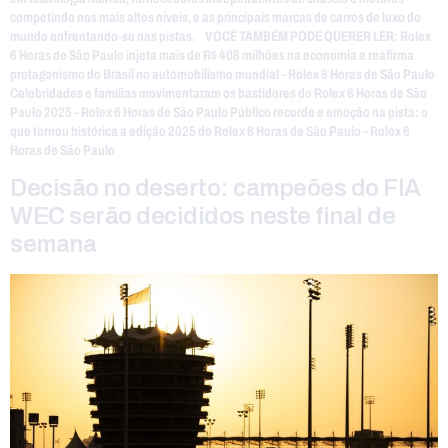
competindo nos mais altos níveis, e as principais marcas de carros de luxo do
mundo enfrentando-se nas pistas. VOCÊ TAMBÉM PODE QUERER LER: Rolex
6 Horas de São Paulo injeta mais de R$ 408 milhões na economia e reafirma
protagonismo do Brasil no automobilismo mundial – Rolex 6 Horas de São Paulo
Celebridades e famílias movimentaram os bastidores do Rolex 6 Horas de São
Paulo 2025 – Rolex 6 Horas de São Paulo Público recorde e emoção na pista: o
que tornou histórica a edição 2025 do Rolex 6 Horas de São Paulo – Rolex 6
Horas de São Paulo
Decisão no deserto: campeões do FIA
WEC serão decididos neste final de
semana