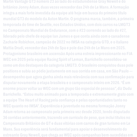
Martin Vantage GT3 número 23 ao lado do estadunidense Gray Newell e do
britânico Jonny Adam, duas vezes vencedor das 24h de Le Mans. A formação
integra a mais forte investida da equipe até hoje em busca do primeiro título
mundial GT3 do modelo da Aston Martin. O programa marca, também, a primeira
temporada do time de Seattle, nos Estados Unidos, com dois carros na LMGT3
no Campeonato Mundial de Endurance, com o #23 correndo ao lado do #27,
liderado pelo chefe de equipe Ian James e que conta ainda com o canadense
Zacharie Robichon, campeão de 2022 no IMSA na categoria GTD, e o italiano
Mattia Drudi, vencedor das 24h de Spa e pole das 24h de Le Mans em 2025.
Protagonismo brasileiro em ascensão Após uma estreia impressionante no FIA
WEC em 2025 pela equipe Racing Spirit of Leman, Barrichello consolidou-se
como um dos destaques da categoria LMGT3. O brasileiro conquistou duas pole
positions e subiu ao pódio justamente em sua corrida em casa, em São Paulo —
desempenho que agora ganha ainda mais relevância com sua confirmação para
disputar novamente a etapa brasileira e o campeonato inteiro em 2026. “É um
enorme prazer voltar ao WEC com um grupo tão especial de pessoas”, diz Dudu
Barrichello. “Estou muito animado para a temporada e extremamente grato com
a equipe The Heart of Racing pela confiança e pelas oportunidades tanto no
WEC quanto no IMSA”. Experiência e juventude na mesma formação Jonny
Adam retorna ao campeonato pela primeira vez desde 2020, tendo disputado
36 corridas anteriormente, trazendo um currículo de peso, que inclui títulos no
Campeonato Britânico de GT e duas vitórias com carros de gran turismo em Le
Mans. Sua experiência será fundamental para apoiar o desenvolvimento do
estreante Gray Newell, que chega ao WEC após campanhas bem-sucedidas em