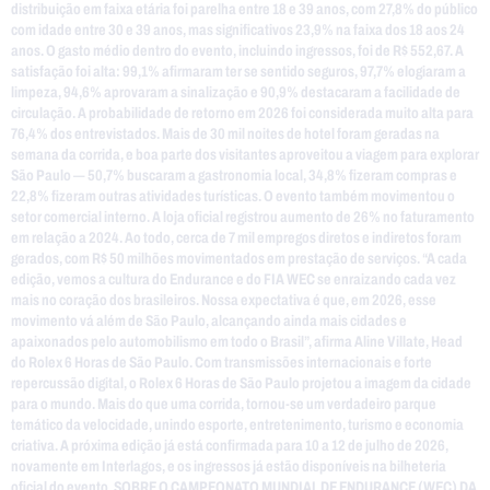
distribuição em faixa etária foi parelha entre 18 e 39 anos, com 27,8% do público
com idade entre 30 e 39 anos, mas significativos 23,9% na faixa dos 18 aos 24
anos. O gasto médio dentro do evento, incluindo ingressos, foi de R$ 552,67. A
satisfação foi alta: 99,1% afirmaram ter se sentido seguros, 97,7% elogiaram a
limpeza, 94,6% aprovaram a sinalização e 90,9% destacaram a facilidade de
circulação. A probabilidade de retorno em 2026 foi considerada muito alta para
76,4% dos entrevistados. Mais de 30 mil noites de hotel foram geradas na
semana da corrida, e boa parte dos visitantes aproveitou a viagem para explorar
São Paulo — 50,7% buscaram a gastronomia local, 34,8% fizeram compras e
22,8% fizeram outras atividades turísticas. O evento também movimentou o
setor comercial interno. A loja oficial registrou aumento de 26% no faturamento
em relação a 2024. Ao todo, cerca de 7 mil empregos diretos e indiretos foram
gerados, com R$ 50 milhões movimentados em prestação de serviços. “A cada
edição, vemos a cultura do Endurance e do FIA WEC se enraizando cada vez
mais no coração dos brasileiros. Nossa expectativa é que, em 2026, esse
movimento vá além de São Paulo, alcançando ainda mais cidades e
apaixonados pelo automobilismo em todo o Brasil”, afirma Aline Villate, Head
do Rolex 6 Horas de São Paulo. Com transmissões internacionais e forte
repercussão digital, o Rolex 6 Horas de São Paulo projetou a imagem da cidade
para o mundo. Mais do que uma corrida, tornou-se um verdadeiro parque
temático da velocidade, unindo esporte, entretenimento, turismo e economia
criativa. A próxima edição já está confirmada para 10 a 12 de julho de 2026,
novamente em Interlagos, e os ingressos já estão disponíveis na bilheteria
oficial do evento. SOBRE O CAMPEONATO MUNDIAL DE ENDURANCE (WEC) DA