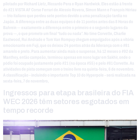
pilotado por Richard Lietz, Riccardo Pera e Ryan Hardwick. Eles estão à frente
do #21 VISTA AF Corse Ferrari de Alessio Rovera, Simon Mann e François Hériau
— trio italiano que perdeu sete pontos devido a uma penalização tardia no
Japão. A diferença entre as duas equipes é de 11 pontos antes das 8 Horas do
Bahrein — exatamente a diferença entre o primeiro e o segundo lugares da
prova —, o que promete um final “tudo ou nada”. No time Corvette, Charlie
Eastwood, Rui Andrade e Tom Van Rompuy chegam empolgados após a vitória
emocionante em Fuji, que os deixou 24 pontos atrás da liderança com o #81
amarelo e preto. Para aumentar ainda mais o suspense, há 12 meses o #92 da
Manthey, então campeão, terminou apenas em nono lugar em Sakhir, onde o
pódio foi ocupado justamente pelo #21 (na época #55) e pelo #81 Corvette. As
atividades de pista começam com o treino livre na quinta-feira, 6 de novembro.
A classificação – incluindo o importante Top 10 do Hyperpole – será realizada na
sexta-feira, 7 de novembro,
Ingressos para etapa brasileira do FIA
WEC 2026 têm setores esgotados em
tempo recorde