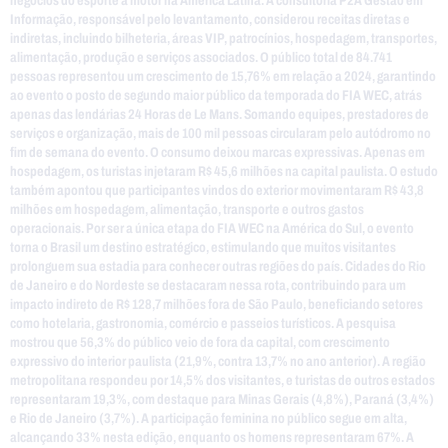
negócios do esporte a motor na América Latina. A consultoria P2A Gestão em
Informação, responsável pelo levantamento, considerou receitas diretas e
indiretas, incluindo bilheteria, áreas VIP, patrocínios, hospedagem, transportes,
alimentação, produção e serviços associados. O público total de 84.741
pessoas representou um crescimento de 15,76% em relação a 2024, garantindo
ao evento o posto de segundo maior público da temporada do FIA WEC, atrás
apenas das lendárias 24 Horas de Le Mans. Somando equipes, prestadores de
serviços e organização, mais de 100 mil pessoas circularam pelo autódromo no
fim de semana do evento. O consumo deixou marcas expressivas. Apenas em
hospedagem, os turistas injetaram R$ 45,6 milhões na capital paulista. O estudo
também apontou que participantes vindos do exterior movimentaram R$ 43,8
milhões em hospedagem, alimentação, transporte e outros gastos
operacionais. Por ser a única etapa do FIA WEC na América do Sul, o evento
torna o Brasil um destino estratégico, estimulando que muitos visitantes
prolonguem sua estadia para conhecer outras regiões do país. Cidades do Rio
de Janeiro e do Nordeste se destacaram nessa rota, contribuindo para um
impacto indireto de R$ 128,7 milhões fora de São Paulo, beneficiando setores
como hotelaria, gastronomia, comércio e passeios turísticos. A pesquisa
mostrou que 56,3% do público veio de fora da capital, com crescimento
expressivo do interior paulista (21,9%, contra 13,7% no ano anterior). A região
metropolitana respondeu por 14,5% dos visitantes, e turistas de outros estados
representaram 19,3%, com destaque para Minas Gerais (4,8%), Paraná (3,4%)
e Rio de Janeiro (3,7%). A participação feminina no público segue em alta,
alcançando 33% nesta edição, enquanto os homens representaram 67%. A