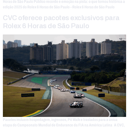
Horas de São Paulo Público recorde e emoção na pista: o que tornou histórica a
edição 2025 do Rolex 6 Horas de São Paulo – Rolex 6 Horas de São Paulo
CVC oferece pacotes exclusivos para
Rolex 6 Horas de São Paulo
Pacotes incluem hospedagem, ingressos, Pit Walk e traslados para a única
etapa do Campeonato Mundial de Endurance da FIA na América Latina A CVC,