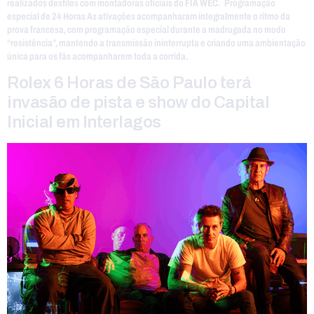
realizados desfiles com montadoras oficiais do FIA WEC. Programação
especial de 24 Horas As ativações acompanharam integralmente o ritmo da
prova francesa, com programação especial durante a madrugada no modo
“resistência”, mantendo a transmissão ininterrupta e criando uma ambientação
única para os fãs acompanharem toda a corrida.
Rolex 6 Horas de São Paulo terá
invasão de pista e show do Capital
Inicial em Interlagos