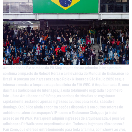
Arquibancada B e combos da Pit Stop esgotados no primeiro lote; a procura
confirma o impacto do Rolex 6 Horas e a relevância do Mundial de Endurance no
Brasil A procura por ingressos para o Rolex 6 Horas de São Paulo 2026 segue
intensa e mostra a força da etapa brasileira do FIA WEC. A Arquibancada B, uma
das mais tradicionais de Interlagos, já está totalmente esgotada no primeiro
lote. Já na Arquibancada Pit Stop, os combos de três dias se esgotaram
rapidamente, restando apenas ingressos avulsos para sexta, sábado e
domingo. O público ainda encontra opções disponíveis em outros setores do
autódromo, além dos espaços VIP – como o Endurance Club, que já inclui
acesso ao Pit Walk. Para quem adquirir ingressos de arquibancada, é possível
adicionar o Pit Walk como experiência extra. Todos os ingressos dão acesso à
Fan Zone, que oferece entretenimento para toda a família, com shows ao vivo,