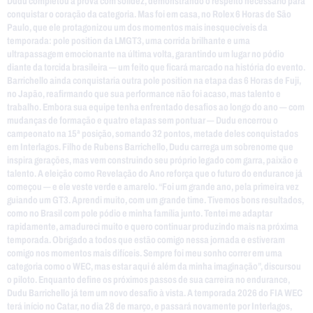
Dudu completou a prova com solidez, demonstrando o respeito necessário para
conquistar o coração da categoria. Mas foi em casa, no Rolex 6 Horas de São
Paulo, que ele protagonizou um dos momentos mais inesquecíveis da
temporada: pole position da LMGT3, uma corrida brilhante e uma
ultrapassagem emocionante na última volta, garantindo um lugar no pódio
diante da torcida brasileira — um feito que ficará marcado na história do evento.
Barrichello ainda conquistaria outra pole position na etapa das 6 Horas de Fuji,
no Japão, reafirmando que sua performance não foi acaso, mas talento e
trabalho. Embora sua equipe tenha enfrentado desafios ao longo do ano — com
mudanças de formação e quatro etapas sem pontuar — Dudu encerrou o
campeonato na 15ª posição, somando 32 pontos, metade deles conquistados
em Interlagos. Filho de Rubens Barrichello, Dudu carrega um sobrenome que
inspira gerações, mas vem construindo seu próprio legado com garra, paixão e
talento. A eleição como Revelação do Ano reforça que o futuro do endurance já
começou — e ele veste verde e amarelo. “Foi um grande ano, pela primeira vez
guiando um GT3. Aprendi muito, com um grande time. Tivemos bons resultados,
como no Brasil com pole pódio e minha família junto. Tentei me adaptar
rapidamente, amadureci muito e quero continuar produzindo mais na próxima
temporada. Obrigado a todos que estão comigo nessa jornada e estiveram
comigo nos momentos mais difíceis. Sempre foi meu sonho correr em uma
categoria como o WEC, mas estar aqui é além da minha imaginação”, discursou
o piloto. Enquanto define os próximos passos de sua carreira no endurance,
Dudu Barrichello já tem um novo desafio à vista. A temporada 2026 do FIA WEC
terá início no Catar, no dia 28 de março, e passará novamente por Interlagos,