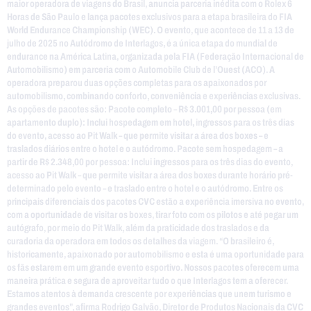
maior operadora de viagens do Brasil, anuncia parceria inédita com o Rolex 6
Horas de São Paulo e lança pacotes exclusivos para a etapa brasileira do FIA
World Endurance Championship (WEC). O evento, que acontece de 11 a 13 de
julho de 2025 no Autódromo de Interlagos, é a única etapa do mundial de
endurance na América Latina, organizada pela FIA (Federação Internacional de
Automobilismo) em parceria com o Automobile Club de l’Ouest (ACO). A
operadora preparou duas opções completas para os apaixonados por
automobilismo, combinando conforto, conveniência e experiências exclusivas.
As opções de pacotes são: Pacote completo – R$ 3.001,00 por pessoa (em
apartamento duplo): Inclui hospedagem em hotel, ingressos para os três dias
do evento, acesso ao Pit Walk – que permite visitar a área dos boxes – e
traslados diários entre o hotel e o autódromo. Pacote sem hospedagem – a
partir de R$ 2.348,00 por pessoa: Inclui ingressos para os três dias do evento,
acesso ao Pit Walk – que permite visitar a área dos boxes durante horário pré-
determinado pelo evento – e traslado entre o hotel e o autódromo. Entre os
principais diferenciais dos pacotes CVC estão a experiência imersiva no evento,
com a oportunidade de visitar os boxes, tirar foto com os pilotos e até pegar um
autógrafo, por meio do Pit Walk, além da praticidade dos traslados e da
curadoria da operadora em todos os detalhes da viagem. “O brasileiro é,
historicamente, apaixonado por automobilismo e esta é uma oportunidade para
os fãs estarem em um grande evento esportivo. Nossos pacotes oferecem uma
maneira prática e segura de aproveitar tudo o que Interlagos tem a oferecer.
Estamos atentos à demanda crescente por experiências que unem turismo e
grandes eventos”, afirma Rodrigo Galvão, Diretor de Produtos Nacionais da CVC