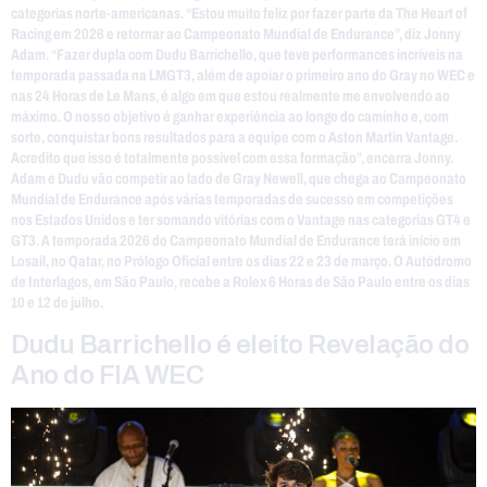
categorias norte-americanas. “Estou muito feliz por fazer parte da The Heart of
Racing em 2026 e retornar ao Campeonato Mundial de Endurance”, diz Jonny
Adam. “Fazer dupla com Dudu Barrichello, que teve performances incríveis na
temporada passada na LMGT3, além de apoiar o primeiro ano do Gray no WEC e
nas 24 Horas de Le Mans, é algo em que estou realmente me envolvendo ao
máximo. O nosso objetivo é ganhar experiência ao longo do caminho e, com
sorte, conquistar bons resultados para a equipe com o Aston Martin Vantage.
Acredito que isso é totalmente possível com essa formação”, encerra Jonny.
Adam e Dudu vão competir ao lado de Gray Newell, que chega ao Campeonato
Mundial de Endurance após várias temporadas de sucesso em competições
nos Estados Unidos e ter somando vitórias com o Vantage nas categorias GT4 e
GT3. A temporada 2026 do Campeonato Mundial de Endurance terá início em
Losail, no Qatar, no Prólogo Oficial entre os dias 22 e 23 de março. O Autódromo
de Interlagos, em São Paulo, recebe a Rolex 6 Horas de São Paulo entre os dias
10 e 12 de julho.
Dudu Barrichello é eleito Revelação do
Ano do FIA WEC