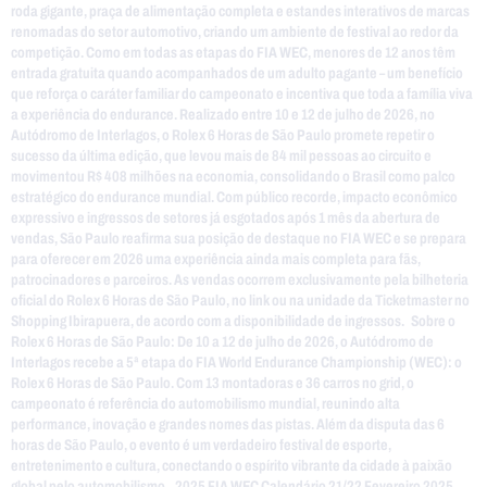
roda gigante, praça de alimentação completa e estandes interativos de marcas
renomadas do setor automotivo, criando um ambiente de festival ao redor da
competição. Como em todas as etapas do FIA WEC, menores de 12 anos têm
entrada gratuita quando acompanhados de um adulto pagante – um benefício
que reforça o caráter familiar do campeonato e incentiva que toda a família viva
a experiência do endurance. Realizado entre 10 e 12 de julho de 2026, no
Autódromo de Interlagos, o Rolex 6 Horas de São Paulo promete repetir o
sucesso da última edição, que levou mais de 84 mil pessoas ao circuito e
movimentou R$ 408 milhões na economia, consolidando o Brasil como palco
estratégico do endurance mundial. Com público recorde, impacto econômico
expressivo e ingressos de setores já esgotados após 1 mês da abertura de
vendas, São Paulo reafirma sua posição de destaque no FIA WEC e se prepara
para oferecer em 2026 uma experiência ainda mais completa para fãs,
patrocinadores e parceiros. As vendas ocorrem exclusivamente pela bilheteria
oficial do Rolex 6 Horas de São Paulo, no link ou na unidade da Ticketmaster no
Shopping Ibirapuera, de acordo com a disponibilidade de ingressos. Sobre o
Rolex 6 Horas de São Paulo: De 10 a 12 de julho de 2026, o Autódromo de
Interlagos recebe a 5ª etapa do FIA World Endurance Championship (WEC): o
Rolex 6 Horas de São Paulo. Com 13 montadoras e 36 carros no grid, o
campeonato é referência do automobilismo mundial, reunindo alta
performance, inovação e grandes nomes das pistas. Além da disputa das 6
horas de São Paulo, o evento é um verdadeiro festival de esporte,
entretenimento e cultura, conectando o espírito vibrante da cidade à paixão
global pelo automobilismo. 2025 FIA WEC Calendário 21/22 Fevereiro 2025