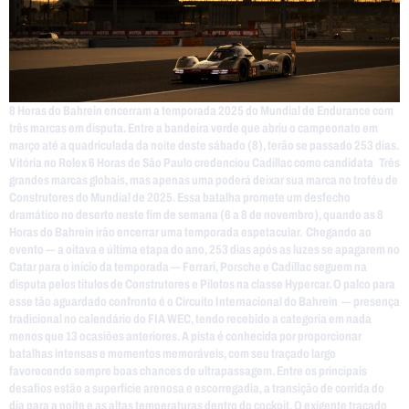
8 Horas do Bahrein encerram a temporada 2025 do Mundial de Endurance com
três marcas em disputa. Entre a bandeira verde que abriu o campeonato em
março até a quadriculada da noite deste sábado (8), terão se passado 253 dias.
Vitória no Rolex 6 Horas de São Paulo credenciou Cadillac como candidata Três
grandes marcas globais, mas apenas uma poderá deixar sua marca no troféu de
Construtores do Mundial de 2025. Essa batalha promete um desfecho
dramático no deserto neste fim de semana (6 a 8 de novembro), quando as 8
Horas do Bahrein irão encerrar uma temporada espetacular. Chegando ao
evento — a oitava e última etapa do ano, 253 dias após as luzes se apagarem no
Catar para o início da temporada — Ferrari, Porsche e Cadillac seguem na
disputa pelos títulos de Construtores e Pilotos na classe Hypercar. O palco para
esse tão aguardado confronto é o Circuito Internacional do Bahrein — presença
tradicional no calendário do FIA WEC, tendo recebido a categoria em nada
menos que 13 ocasiões anteriores. A pista é conhecida por proporcionar
batalhas intensas e momentos memoráveis, com seu traçado largo
favorecendo sempre boas chances de ultrapassagem. Entre os principais
desafios estão a superfície arenosa e escorregadia, a transição de corrida do
dia para a noite e as altas temperaturas dentro do cockpit. O exigente traçado