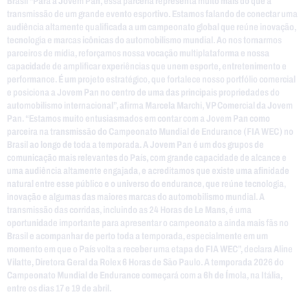
Brasil “Para a Jovem Pan, essa parceria representa muito mais do que a
transmissão de um grande evento esportivo. Estamos falando de conectar uma
audiência altamente qualificada a um campeonato global que reúne inovação,
tecnologia e marcas icônicas do automobilismo mundial. Ao nos tornarmos
parceiros de mídia, reforçamos nossa vocação multiplataforma e nossa
capacidade de amplificar experiências que unem esporte, entretenimento e
performance. É um projeto estratégico, que fortalece nosso portfólio comercial
e posiciona a Jovem Pan no centro de uma das principais propriedades do
automobilismo internacional”, afirma Marcela Marchi, VP Comercial da Jovem
Pan. “Estamos muito entusiasmados em contar com a Jovem Pan como
parceira na transmissão do Campeonato Mundial de Endurance (FIA WEC) no
Brasil ao longo de toda a temporada. A Jovem Pan é um dos grupos de
comunicação mais relevantes do País, com grande capacidade de alcance e
uma audiência altamente engajada, e acreditamos que existe uma afinidade
natural entre esse público e o universo do endurance, que reúne tecnologia,
inovação e algumas das maiores marcas do automobilismo mundial. A
transmissão das corridas, incluindo as 24 Horas de Le Mans, é uma
oportunidade importante para apresentar o campeonato a ainda mais fãs no
Brasil e acompanhar de perto toda a temporada, especialmente em um
momento em que o País volta a receber uma etapa do FIA WEC”, declara Aline
Vilatte, Diretora Geral da Rolex 6 Horas de São Paulo. A temporada 2026 do
Campeonato Mundial de Endurance começará com a 6h de Ímola, na Itália,
entre os dias 17 e 19 de abril.