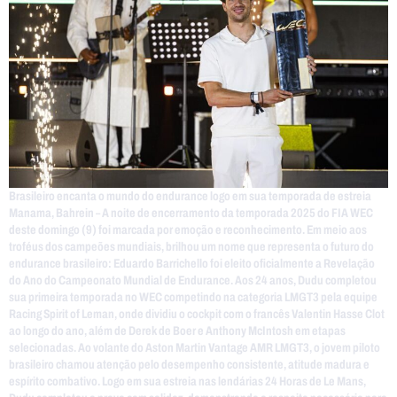
Brasileiro encanta o mundo do endurance logo em sua temporada de estreia
Manama, Bahrein – A noite de encerramento da temporada 2025 do FIA WEC
deste domingo (9) foi marcada por emoção e reconhecimento. Em meio aos
troféus dos campeões mundiais, brilhou um nome que representa o futuro do
endurance brasileiro: Eduardo Barrichello foi eleito oficialmente a Revelação
do Ano do Campeonato Mundial de Endurance. Aos 24 anos, Dudu completou
sua primeira temporada no WEC competindo na categoria LMGT3 pela equipe
Racing Spirit of Leman, onde dividiu o cockpit com o francês Valentin Hasse Clot
ao longo do ano, além de Derek de Boer e Anthony McIntosh em etapas
selecionadas. Ao volante do Aston Martin Vantage AMR LMGT3, o jovem piloto
brasileiro chamou atenção pelo desempenho consistente, atitude madura e
espírito combativo. Logo em sua estreia nas lendárias 24 Horas de Le Mans,