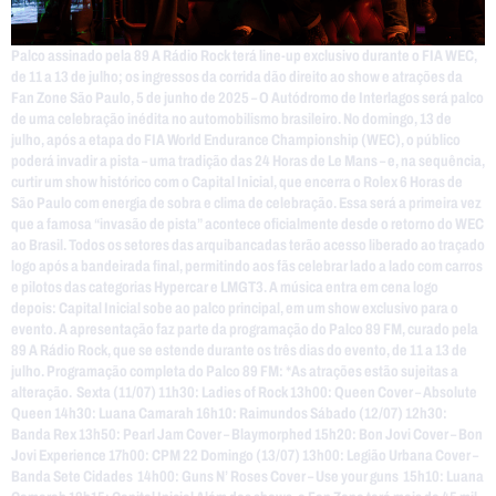
Palco assinado pela 89 A Rádio Rock terá line-up exclusivo durante o FIA WEC,
de 11 a 13 de julho; os ingressos da corrida dão direito ao show e atrações da
Fan Zone São Paulo, 5 de junho de 2025 – O Autódromo de Interlagos será palco
de uma celebração inédita no automobilismo brasileiro. No domingo, 13 de
julho, após a etapa do FIA World Endurance Championship (WEC), o público
poderá invadir a pista – uma tradição das 24 Horas de Le Mans – e, na sequência,
curtir um show histórico com o Capital Inicial, que encerra o Rolex 6 Horas de
São Paulo com energia de sobra e clima de celebração. Essa será a primeira vez
que a famosa “invasão de pista” acontece oficialmente desde o retorno do WEC
ao Brasil. Todos os setores das arquibancadas terão acesso liberado ao traçado
logo após a bandeirada final, permitindo aos fãs celebrar lado a lado com carros
e pilotos das categorias Hypercar e LMGT3. A música entra em cena logo
depois: Capital Inicial sobe ao palco principal, em um show exclusivo para o
evento. A apresentação faz parte da programação do Palco 89 FM, curado pela
89 A Rádio Rock, que se estende durante os três dias do evento, de 11 a 13 de
julho. Programação completa do Palco 89 FM: *As atrações estão sujeitas a
alteração. Sexta (11/07) 11h30: Ladies of Rock 13h00: Queen Cover – Absolute
Queen 14h30: Luana Camarah 16h10: Raimundos Sábado (12/07) 12h30:
Banda Rex 13h50: Pearl Jam Cover – Blaymorphed 15h20: Bon Jovi Cover – Bon
Jovi Experience 17h00: CPM 22 Domingo (13/07) 13h00: Legião Urbana Cover –
Banda Sete Cidades 14h00: Guns N’ Roses Cover – Use your guns 15h10: Luana