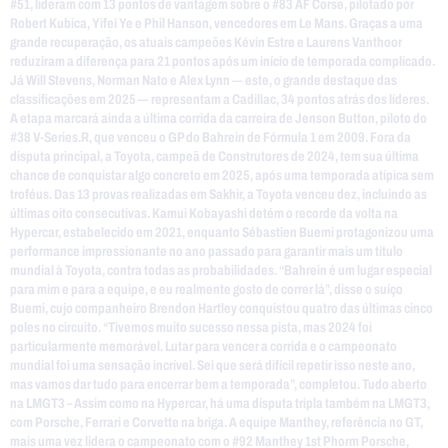
#51, lideram com 13 pontos de vantagem sobre o #83 AF Corse, pilotado por
Robert Kubica, Yifei Ye e Phil Hanson, vencedores em Le Mans. Graças a uma
grande recuperação, os atuais campeões Kévin Estre e Laurens Vanthoor
reduziram a diferença para 21 pontos após um início de temporada complicado.
Já Will Stevens, Norman Nato e Alex Lynn — este, o grande destaque das
classificações em 2025 — representam a Cadillac, 34 pontos atrás dos líderes.
A etapa marcará ainda a última corrida da carreira de Jenson Button, piloto do
#38 V-Series.R, que venceu o GP do Bahrein de Fórmula 1 em 2009. Fora da
disputa principal, a Toyota, campeã de Construtores de 2024, tem sua última
chance de conquistar algo concreto em 2025, após uma temporada atípica sem
troféus. Das 13 provas realizadas em Sakhir, a Toyota venceu dez, incluindo as
últimas oito consecutivas. Kamui Kobayashi detém o recorde da volta na
Hypercar, estabelecido em 2021, enquanto Sébastien Buemi protagonizou uma
performance impressionante no ano passado para garantir mais um título
mundial à Toyota, contra todas as probabilidades. “Bahrein é um lugar especial
para mim e para a equipe, e eu realmente gosto de correr lá”, disse o suíço
Buemi, cujo companheiro Brendon Hartley conquistou quatro das últimas cinco
poles no circuito. “Tivemos muito sucesso nessa pista, mas 2024 foi
particularmente memorável. Lutar para vencer a corrida e o campeonato
mundial foi uma sensação incrível. Sei que será difícil repetir isso neste ano,
mas vamos dar tudo para encerrar bem a temporada”, completou. Tudo aberto
na LMGT3 – Assim como na Hypercar, há uma disputa tripla também na LMGT3,
com Porsche, Ferrari e Corvette na briga. A equipe Manthey, referência no GT,
mais uma vez lidera o campeonato com o #92 Manthey 1st Phorm Porsche,