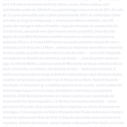
de 5.412 metros demanda muito de pilotos, carros, freios e pneus, com
velocidades acima de 300 km/h nas quatro longas retas e cerca de 60% da volta
de 15 curvas percorrida com o piloto pressionando 100% do acelerador. Como
tem sido ao longo da temporada, é a Ferrari que lidera o caminho, com 39
pontos de vantagem sobre a Porsche, segunda colocada no campeonato de
Construtores, apesar de uma fase recente menos produtiva. Duas das três
duplas do Cavallino Rampante também ocupam as primeiras posições na
tabela de Pilotos. A Ferrari 499P venceu as quatro primeiras etapas do ano e –
incluindo as 24 Horas de Le Mans -, embora as máquinas vermelhas e amarelas
tenham subido ao pódio apenas uma vez desde então — com o #50 chegando
em segundo no Circuito das Américas, em Austin —, com 66 pontos ainda em
jogo no Oriente Médio, a icônica marca de Maranello continua como favorita ao
título. A Porsche, no entanto, não desistiu da luta — muito pelo contrário. A
tradicional marca alemã chega ao Bahrein embalada por uma vitória em Austin
e pódios conquistados pelas 963 nas 24 Horas de Le Mans, Rolex 6 Horas de
São Paulo e 6 Horas de Fuji. A Cadillac aparece como azarão, com 61 pontos de
desvantagem para a Ferrari, mas a montadora americana e sua parceira
britânica JOTA Sport já mostraram em várias ocasiões sua capacidade de
surpreender. Em dias inspirados, o V-Series.R se mostrou imbatível — como
provam as três poles, duas primeiras filas completas e a vitória dominante em
Interlagos. O desempenho no Rolex 6 Horas de São Paulo credenciou a marca a
entrar no embate pelo título de 2025. A disputa está ainda mais acirrada entre
os pilotos. Antonio Giovinazzi, James Calado e Alessandro Pier Guidi, no Ferrari