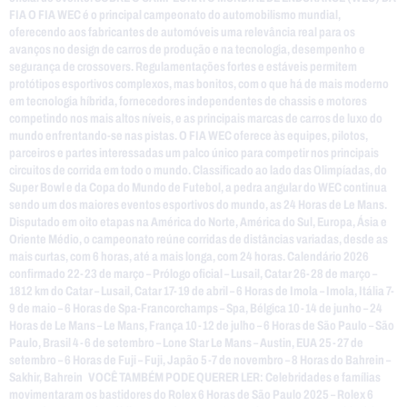
FIA O FIA WEC é o principal campeonato do automobilismo mundial,
oferecendo aos fabricantes de automóveis uma relevância real para os
avanços no design de carros de produção e na tecnologia, desempenho e
segurança de crossovers. Regulamentações fortes e estáveis permitem
protótipos esportivos complexos, mas bonitos, com o que há de mais moderno
em tecnologia híbrida, fornecedores independentes de chassis e motores
competindo nos mais altos níveis, e as principais marcas de carros de luxo do
mundo enfrentando-se nas pistas. O FIA WEC oferece às equipes, pilotos,
parceiros e partes interessadas um palco único para competir nos principais
circuitos de corrida em todo o mundo. Classificado ao lado das Olimpíadas, do
Super Bowl e da Copa do Mundo de Futebol, a pedra angular do WEC continua
sendo um dos maiores eventos esportivos do mundo, as 24 Horas de Le Mans.
Disputado em oito etapas na América do Norte, América do Sul, Europa, Ásia e
Oriente Médio, o campeonato reúne corridas de distâncias variadas, desde as
mais curtas, com 6 horas, até a mais longa, com 24 horas. Calendário 2026
confirmado 22-23 de março – Prólogo oficial – Lusail, Catar 26-28 de março –
1812 km do Catar – Lusail, Catar 17-19 de abril – 6 Horas de Imola – Imola, Itália 7-
9 de maio – 6 Horas de Spa-Francorchamps – Spa, Bélgica 10-14 de junho – 24
Horas de Le Mans – Le Mans, França 10-12 de julho – 6 Horas de São Paulo – São
Paulo, Brasil 4-6 de setembro – Lone Star Le Mans – Austin, EUA 25-27 de
setembro – 6 Horas de Fuji – Fuji, Japão 5-7 de novembro – 8 Horas do Bahrein –
Sakhir, Bahrein VOCÊ TAMBÉM PODE QUERER LER: Celebridades e famílias
movimentaram os bastidores do Rolex 6 Horas de São Paulo 2025 – Rolex 6