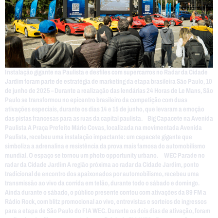
Instalação gigante na Paulista e desfiles com supercarros no Radar da Cidade
Jardim foram parte de estratégia de marketing da etapa brasileira São Paulo, 10
de junho de 2025 – Durante a realização das lendárias 24 Horas de Le Mans, São
Paulo se transformou no epicentro brasileiro da competição com duas
ativações especiais, durante os dias 14 e 15 de junho, que levaram a emoção
das pistas francesas para as ruas da capital paulista. Big Capacete na Avenida
Paulista A Praça Prefeito Mário Covas, localizada na movimentada Avenida
Paulista, recebeu uma instalação impactante: um capacete gigante que
simboliza a adrenalina e resistência da prova mais famosa do automobilismo
mundial. O espaço se tornou um photo opportunity urbano. WEC Parade no
radar da Cidade Jardim A região próxima ao radar da Cidade Jardim, ponto
tradicional de encontro dos apaixonados por automobilismo, recebeu uma
transmissão ao vivo da corrida em telão, durante todo o sábado e domingo.
Ainda durante o sábado, o público presente contou com ativações da 89 FM a
Rádio Rock, com blitz promocional ao vivo, entrevistas e sorteios de ingressos
para a etapa de São Paulo do FIA WEC. Durante os dois dias de ativação, foram