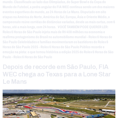
mundo. Classificado ao lado das Olimpíadas, do Super Bowl e da Copa do
Mundo de Futebol, a pedra angular do FIA WEC continua sendo um dos maiores
eventos esportivos do mundo, as 24 Horas de Le Mans. Disputado em oito
etapas na América do Norte, América do Sul, Europa, Ásia e Oriente Médio, o
campeonato reúne corridas de distâncias variadas, desde as mais curtas, com 6
horas, até a mais longa, com 24 horas. VOCÊ TAMBÉM PODE QUERER LER:
Rolex 6 Horas de São Paulo injeta mais de R$ 408 milhões na economia e
reafirma protagonismo do Brasil no automobilismo mundial – Rolex 6 Horas de
São Paulo Celebridades e famílias movimentaram os bastidores do Rolex 6
Horas de São Paulo 2025 – Rolex 6 Horas de São Paulo Público recorde e
emoção na pista: o que tornou histórica a edição 2025 do Rolex 6 Horas de São
Paulo – Rolex 6 Horas de São Paulo
Depois de recorde em São Paulo, FIA
WEC chega ao Texas para a Lone Star
Le Mans