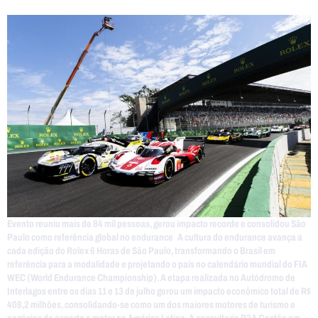
Evento reuniu mais de 84 mil pessoas, gerou impacto recorde e consolidou São
Paulo como referência global no endurance A cultura do endurance avança a
cada edição do Rolex 6 Horas de São Paulo, transformando o Brasil em
referência para a modalidade e projetando o país no calendário mundial do FIA
WEC (World Endurance Championship). A etapa realizada no Autódromo de
Interlagos entre os dias 11 e 13 de julho gerou um impacto econômico total de R$
408,2 milhões, consolidando-se como um dos maiores motores de turismo e