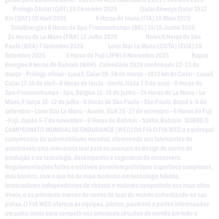
Prólogo Oficial (QAT) 28 Fevereiro 2025 Qatar Airways Qatar 1812
Km (QAT) 20 Abril 2025 6 Horas de Imola (ITA) 10 Maio 2025
TotalEnergies 6 Horas de Spa-Francorchamps (BEL) 14/15 Junho 2025
24 Horas de Le Mans (FRA) 13 Julho 2025 Rolex 6 Horas de São
Paulo (BRA) 7 Setembro 2025 Lone Star Le Mans (COTA) (EUA) 28
Setembro 2025 6 Horas de Fuji (JPN) 8 Novembro 2025 Bapco
Energies 8 Horas de Bahrain (BAH) Calendário 2026 confirmado 22-23 de
março – Prólogo oficial – Lusail, Catar 26-28 de março – 1812 km do Catar – Lusail,
Catar 17-19 de abril – 6 Horas de Imola – Imola, Itália 7-9 de maio – 6 Horas de
Spa-Francorchamps – Spa, Bélgica 10-14 de junho – 24 Horas de Le Mans – Le
Mans, França 10-12 de julho – 6 Horas de São Paulo – São Paulo, Brasil 4-6 de
setembro – Lone Star Le Mans – Austin, EUA 25-27 de setembro – 6 Horas de Fuji
– Fuji, Japão 5-7 de novembro – 8 Horas do Bahrein – Sakhir, Bahrein SOBRE O
CAMPEONATO MUNDIAL DE ENDURANCE (WEC) DA FIA O FIA WEC é o principal
campeonato do automobilismo mundial, oferecendo aos fabricantes de
automóveis uma relevância real para os avanços no design de carros de
produção e na tecnologia, desempenho e segurança de crossovers.
Regulamentações fortes e estáveis permitem protótipos esportivos complexos,
mas bonitos, com o que há de mais moderno em tecnologia híbrida,
fornecedores independentes de chassis e motores competindo nos mais altos
níveis, e as principais marcas de carros de luxo do mundo enfrentando-se nas
pistas. O FIA WEC oferece às equipes, pilotos, parceiros e partes interessadas
um palco único para competir nos principais circuitos de corrida em todo o