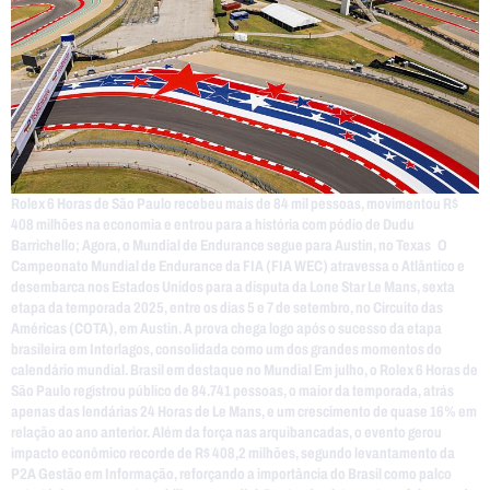
Rolex 6 Horas de São Paulo recebeu mais de 84 mil pessoas, movimentou R$
408 milhões na economia e entrou para a história com pódio de Dudu
Barrichello; Agora, o Mundial de Endurance segue para Austin, no Texas O
Campeonato Mundial de Endurance da FIA (FIA WEC) atravessa o Atlântico e
desembarca nos Estados Unidos para a disputa da Lone Star Le Mans, sexta
etapa da temporada 2025, entre os dias 5 e 7 de setembro, no Circuito das
Américas (COTA), em Austin. A prova chega logo após o sucesso da etapa
brasileira em Interlagos, consolidada como um dos grandes momentos do
calendário mundial. Brasil em destaque no Mundial Em julho, o Rolex 6 Horas de
São Paulo registrou público de 84.741 pessoas, o maior da temporada, atrás
apenas das lendárias 24 Horas de Le Mans, e um crescimento de quase 16% em
relação ao ano anterior. Além da força nas arquibancadas, o evento gerou
impacto econômico recorde de R$ 408,2 milhões, segundo levantamento da
P2A Gestão em Informação, reforçando a importância do Brasil como palco