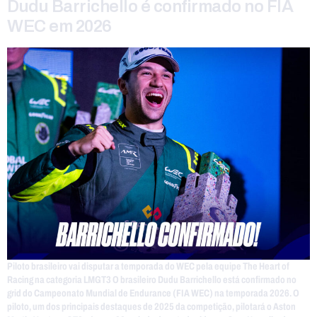
Dudu Barrichello é confirmado no FIA
WEC em 2026
Piloto brasileiro vai disputar a temporada do WEC pela equipe The Heart of
Racing na categoria LMGT3 O brasileiro Dudu Barrichello está confirmado no
grid do Campeonato Mundial de Endurance (FIA WEC) na temporada 2026. O
piloto, um dos principais destaques de 2025 da competição, pilotará o Aston