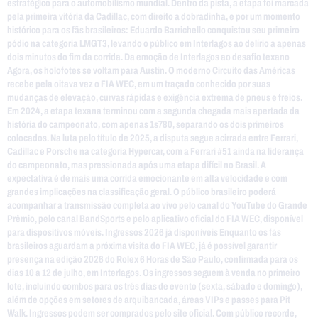
estratégico para o automobilismo mundial. Dentro da pista, a etapa foi marcada
pela primeira vitória da Cadillac, com direito a dobradinha, e por um momento
histórico para os fãs brasileiros: Eduardo Barrichello conquistou seu primeiro
pódio na categoria LMGT3, levando o público em Interlagos ao delírio a apenas
dois minutos do fim da corrida. Da emoção de Interlagos ao desafio texano
Agora, os holofotes se voltam para Austin. O moderno Circuito das Américas
recebe pela oitava vez o FIA WEC, em um traçado conhecido por suas
mudanças de elevação, curvas rápidas e exigência extrema de pneus e freios.
Em 2024, a etapa texana terminou com a segunda chegada mais apertada da
história do campeonato, com apenas 1s780, separando os dois primeiros
colocados. Na luta pelo título de 2025, a disputa segue acirrada entre Ferrari,
Cadillac e Porsche na categoria Hypercar, com a Ferrari #51 ainda na liderança
do campeonato, mas pressionada após uma etapa difícil no Brasil. A
expectativa é de mais uma corrida emocionante em alta velocidade e com
grandes implicações na classificação geral. O público brasileiro poderá
acompanhar a transmissão completa ao vivo pelo canal do YouTube do Grande
Prêmio, pelo canal BandSports e pelo aplicativo oficial do FIA WEC, disponível
para dispositivos móveis. Ingressos 2026 já disponíveis Enquanto os fãs
brasileiros aguardam a próxima visita do FIA WEC, já é possível garantir
presença na edição 2026 do Rolex 6 Horas de São Paulo, confirmada para os
dias 10 a 12 de julho, em Interlagos. Os ingressos seguem à venda no primeiro
lote, incluindo combos para os três dias de evento (sexta, sábado e domingo),
além de opções em setores de arquibancada, áreas VIPs e passes para Pit
Walk. Ingressos podem ser comprados pelo site oficial. Com público recorde,