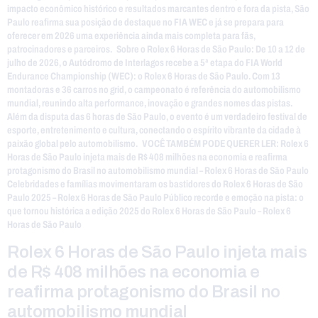
impacto econômico histórico e resultados marcantes dentro e fora da pista, São
Paulo reafirma sua posição de destaque no FIA WEC e já se prepara para
oferecer em 2026 uma experiência ainda mais completa para fãs,
patrocinadores e parceiros. Sobre o Rolex 6 Horas de São Paulo: De 10 a 12 de
julho de 2026, o Autódromo de Interlagos recebe a 5ª etapa do FIA World
Endurance Championship (WEC): o Rolex 6 Horas de São Paulo. Com 13
montadoras e 36 carros no grid, o campeonato é referência do automobilismo
mundial, reunindo alta performance, inovação e grandes nomes das pistas.
Além da disputa das 6 horas de São Paulo, o evento é um verdadeiro festival de
esporte, entretenimento e cultura, conectando o espírito vibrante da cidade à
paixão global pelo automobilismo. VOCÊ TAMBÉM PODE QUERER LER: Rolex 6
Horas de São Paulo injeta mais de R$ 408 milhões na economia e reafirma
protagonismo do Brasil no automobilismo mundial – Rolex 6 Horas de São Paulo
Celebridades e famílias movimentaram os bastidores do Rolex 6 Horas de São
Paulo 2025 – Rolex 6 Horas de São Paulo Público recorde e emoção na pista: o
que tornou histórica a edição 2025 do Rolex 6 Horas de São Paulo – Rolex 6
Horas de São Paulo
Rolex 6 Horas de São Paulo injeta mais
de R$ 408 milhões na economia e
reafirma protagonismo do Brasil no
automobilismo mundial