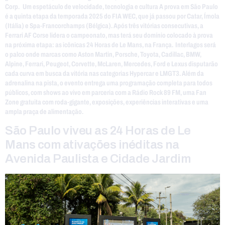
Corp. Um espetáculo de velocidade, tecnologia e cultura A prova em São Paulo
é a quinta etapa da temporada 2025 do FIA WEC, que já passou por Catar, Ímola
(Itália) e Spa-Francorchamps (Bélgica). Após três vitórias consecutivas, a
Ferrari AF Corse lidera o campeonato, mas terá seu domínio colocado à prova
na próxima etapa: as icônicas 24 Horas de Le Mans, na França. Interlagos será
o palco onde marcas como Aston Martin, Porsche, Toyota, Cadillac, BMW,
Alpine, Ferrari, Peugeot, Corvette, McLaren, Mercedes, Ford e Lexus disputarão
cada curva em busca da vitória nas categorias Hypercar e LMGT3. Além da
adrenalina na pista, o evento entrega uma programação completa para todos
públicos, com shows ao vivo em parceria com a Rádio Rock 89 FM, uma Fan
Zone gratuita com roda-gigante, exposições, experiências interativas e uma
ampla praça de alimentação.
São Paulo viveu as 24 Horas de Le
Mans com ativações inéditas na
Avenida Paulista e Cidade Jardim