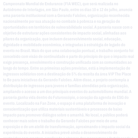
Campeonato Mundial de Endurance (FIA WEC), que será realizada no
Autódromo de Interlagos, em São Paulo, entre os dias 10 e 12 de julho, anuncia
uma parceria institucional com a Gerando Falcões, organização reconhecida
nacionalmente por sua atuação no combate à pobreza e na geração de
oportunidades em territórios de vulnerabilidade social. A parceria nasce com o
objetivo de estruturar ações consistentes de impacto social, alinhadas aos
pilares da organização, que incluem desenvolvimento social, educação,
dignidade e mobilidade econômica, e integradas à estratégia de legado do
evento no Brasil. Mais do que uma colaboração pontual, o trabalho conjunto foi
concebido com visão de continuidade e parte do princípio de que o impacto real
exige presença, envolvimento e construção unificada com as comunidades ao
longo do tempo. Entre as primeiras ações previstas, está a implementação de
ingressos solidários com a destinação de 5% da receita da área VIP The Place
to Be para iniciativas da Gerando Falcões. Além disso, o projeto contempla a
distribuição de ingressos para jovens e famílias atendidas pela organização,
ampliando o acesso a um dos principais eventos do automobilismo mundial. A
parceria ganha vida dentro do Futuroscópio, o coração da agenda de ESG do
evento. Localizado na Fan Zone, o espaço é uma plataforma de inovação e
conscientização que utiliza materiais sustentáveis e processos de baixo
impacto para promover diálogos sobre o amanhã. No local, o público poderá
conhecer mais sobre o trabalho da Gerando Falcões por meio de uma
exposição e de um ateliê de transformação, aproximando o impacto social da
experiência do evento. A iniciativa prevê ainda o desenvolvimento de